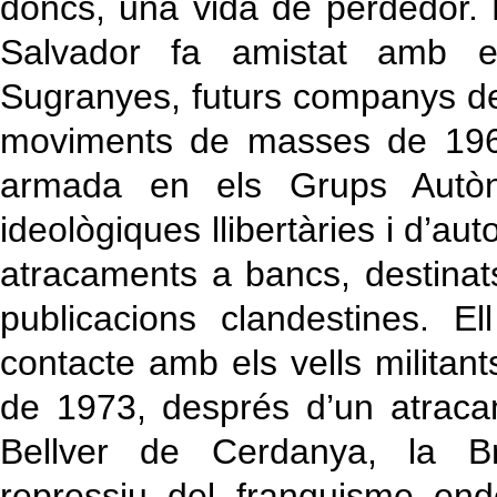
doncs, una vida de perdedor. F
Salvador fa amistat amb e
Sugranyes, futurs companys de 
moviments de masses de 1968,
armada en els Grups Autò
ideològiques llibertàries i d’au
atracaments a bancs, destinats 
publicacions clandestines. 
contacte amb els vells militan
de 1973, després d’un atraca
Bellver de Cerdanya, la Bri
repressiu del franquisme end