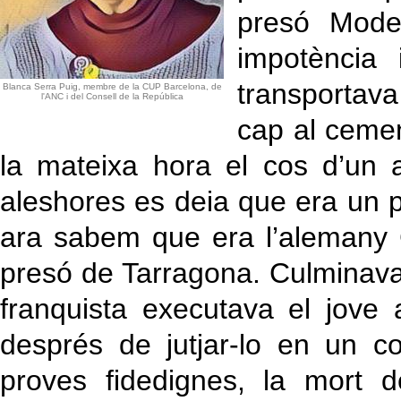
presó Mode
impotència 
transportav
Blanca Serra Puig, membre de la CUP Barcelona, de
l'ANC i del Consell de la República
cap al cemen
la mateixa hora el cos d’un 
aleshores es deia que era un
ara sabem que era l’alemany 
presó de Tarragona. Culminava 
franquista executava el jove ac
després de jutjar-lo en un con
proves fidedignes, la mort 