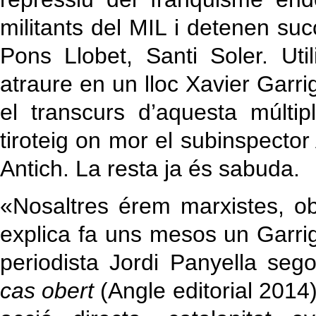
militants del MIL i detenen su
Pons Llobet, Santi Soler. Ut
atraure en un lloc Xavier Garri
el transcurs d’aquesta múlti
tiroteig on mor el subinspecto
Antich. La resta ja és sabuda.
«Nosaltres érem marxistes, ob
explica fa uns mesos un Garrig
periodista Jordi Panyella se
cas obert
(Angle editorial 2014).