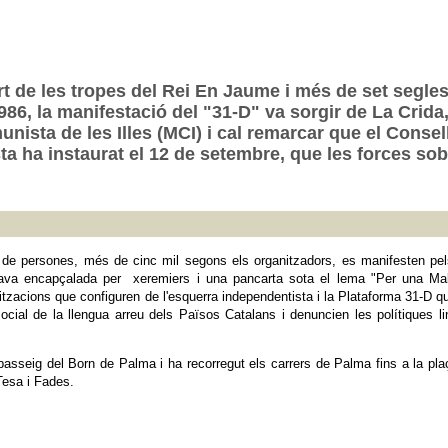
t de les tropes del Rei En Jaume i més de set segles 
986, la manifestació del "31-D" va sorgir de La Crid
sta de les Illes (MCI) i cal remarcar que el Consell
sta ha instaurat el 12 de setembre, que les forces so
s de persones, més de cinc mil segons els organitzadors, es manifesten p
ava encapçalada per xeremiers i una pancarta sota el lema "Per una Mallo
zacions que configuren de l'esquerra independentista i la Plataforma 31-D que 
social de la llengua arreu dels Països Catalans i denuncien les polítiques li
 passeig del Born de Palma i ha recorregut els carrers de Palma fins a la plaç
Tesa i Fades.