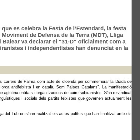
que es celebra la Festa de l’Estendard, la festa
a, Moviment de Defensa de la Terra (MDT), Lliga
 Balear va declarar el "31-D" oficialment com a
biranistes i independentistes han denunciat en la
els carrers de Palma com acte de cloenda per commemorar la Diada de
rca antifeixista i en català. Som Països Catalans". La manifestació
aglutina entitats i organitzacions de caire sobiranistes. S'ha reivindicat
ngüístiques i socials dels partits feixistes que governen actualment les
a del Tub on s'han realitzat els actes polítcs que han finalitzat amb els