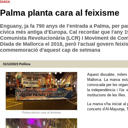
DIADA
Palma planta cara al feixisme
Enguany, ja fa 790 anys de l’entrada a Palma, per par
cívica més antiga d’Europa. Cal recordar que l'any 1
Comunista Revolucionària (LCR) i Moviment de Comuni
Diada de Mallorca el 2018, però l'actual govern feixi
commemoració d'aquest cap de setmana
31/12/2023
Política
Aquest dissabte, miler
Mallorca. La marxa est
convocada per les organit
la independència i l'ús 
institucions de les Illes.
La marxa s'ha iniciat al
concerts d’Al-Mayurqa, 
Palma planta cara al feixisme