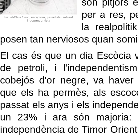
són pitjors 
per a res, p
Isabel-Clara Simó, escriptora, periodista i militant
independentista
la realpolit
posen tan nerviosos quan som
El cas és que un dia Escòcia v
de petroli, i l'independenti
cobejós d'or negre, va haver 
que els ha permès, als esco
passat els anys i els independe
un 23% i ara són majoria:
independència de Timor Orienta