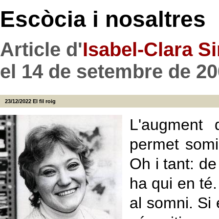
Escòcia i nosaltres
Article d'
Isabel-Clara S
el 14 de setembre de 2
23/12/2022
El fil roig
L'augment d
permet somi
Oh i tant: d
ha qui en té
al somni. Si