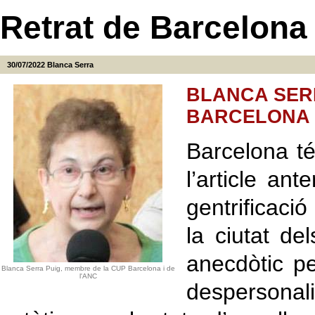
Retrat de Barcelona 
30/07/2022
Blanca Serra
BLANCA SER
BARCELONA I
Barcelona té
l’article an
gentrificaci
la ciutat de
anecdòtic p
Blanca Serra Puig, membre de la CUP Barcelona i de
l'ANC
despersonal