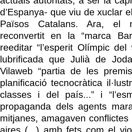
actuals autoritats, a ser la ca
d’Espanya- que viu de xuclar el
Països Catalans. Ara, el 
reconvertit en la “marca Bar
reeditar “l’esperit Olímpic d
lubrificada que Julià de Jod
Vilaweb “partia de les premi
planificació tecnocràtica il·l
classes i del país...” i “l’es
propaganda dels agents mara
mitjanes, amagaven conflictes 
aires (...) amb fets com el vio