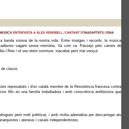
MUSICA
ENTREVISTA A ÀLEX VENDRELL, CANTANT D'
INADAPTATS
I
EINA
 la banda sonora de la nostra vida. Entre imatges i records, la música
o cadàvers vagant sense memòria. Va com va. Passejo pels carrers de
bo l’Àlex i el seu etern somriure, inacabat però mai vençut.
i de classe.
istes represaliats i d'un català membre de la Resistència francesa contra
inc fills en una família treballadora i amb consciència antifeixista que
rogues però molt polititzat, i amb molta adrenalina per descarregar als
narquistes i ateneus i casals independentistes.