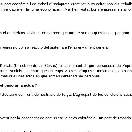
 suport econòmic i de treball d'inadaptats creat per auto editar-nos els trebal
t, i va caure en la ruïna econòmica… Mai hem estat bons empresaris i alhora
 els mateixos feixistes de sempre que ara se senten qüestionats per gran part
 en regressió com a reacció del sistema a l'emprenyament general.
 de Kortatu (El estado de las Cosas), el tancament d'Egin, persecució de Pep
nts socials… mentre que els caps visibles d'aquests moviments, com els m
ia més que unes fotos en què sortien centenars de persones.
 del panorama actual?
 3 d'octubre com una demostració de força. L'agreujant de les condicions soci
vent per la necessitat de comunicar la seva existència i un pont de trobada 