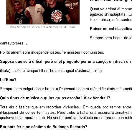
Quan va arribar el moment
agitació d’inadaptats. 
l'electrònica, més conte
Àlex Vendrell al vídeo d'"Ho Serem tot" d'Eterns
Potser no cal classific
Sempre hem begut de les 
cantautors/es…
Políticament som independentistes, feministes i comunistes.
Suposo que serà difícil, però si et pregunto per una cançó, un disc i un
(Bufa)… sóc el cinquè fill i m'he sentit igual d'estimat... (riu).
I d’Eina?
Sempre hem volgut donar-ho tot a l'escenari i contra més dificultats més acti
Quin tipus de música o quins grups escolta l’Àlex Vendrell?
Tots els clàssics que em recorden vivències…Em queda poc temps entre fer
il·lusionant de dones feministes. Però trobo a faltar una escena alternativa 
qualsevol dia traurà el cap. Ho sento, però la revolució no es farà de bon rotll
Em pots fer cinc cèntims de Bullanga Records?