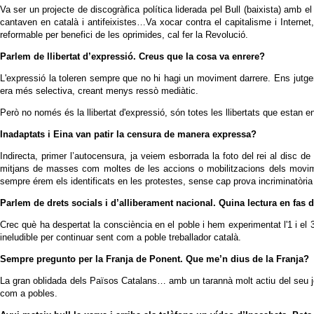
Va ser un projecte de discogràfica política liderada pel Bull (baixista) amb el
cantaven en català i antifeixistes…Va xocar contra el capitalisme i Interne
reformable per benefici de les oprimides, cal fer la Revolució.
Parlem de llibertat d’expressió. Creus que la cosa va enrere?
L'expressió la toleren sempre que no hi hagi un moviment darrere. Ens jutgen
era més selectiva, creant menys ressò mediàtic.
Però no només és la llibertat d'expressió, són totes les llibertats que estan
Inadaptats i Eina van patir la censura de manera expressa?
Indirecta, primer l’autocensura, ja veiem esborrada la foto del rei al disc
mitjans de masses com moltes de les accions o mobilitzacions dels movime
sempre érem els identificats en les protestes, sense cap prova incriminatòr
Parlem de drets socials i d’alliberament nacional. Quina lectura en fas
Crec què ha despertat la consciència en el poble i hem experimentat l'1 i el
ineludible per continuar sent com a poble treballador català.
Sempre pregunto per la Franja de Ponent. Que me’n dius de la Franja?
La gran oblidada dels Països Catalans… amb un tarannà molt actiu del seu jo
com a pobles.