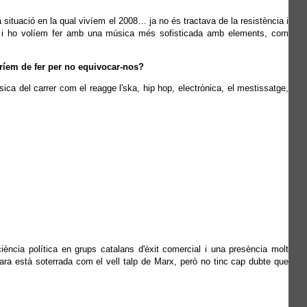
a situació en la qual vivíem el 2008… ja no és tractava de la resistència i
talà i ho volíem fer amb una música més sofisticada amb elements, com
uríem de fer per no equivocar-nos?
ca del carrer com el reagge l'ska, hip hop, electrònica, el mestissatge,
ncia política en grups catalans d'èxit comercial i una presència molt
ncara està soterrada com el vell talp de Marx, però no tinc cap dubte que