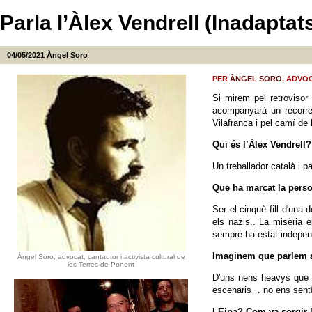
Parla l’Àlex Vendrell (Inadaptat
04/05/2021
Àngel Soro
PER
ÀNGEL SORO
, ADVO
Si mirem pel retrovisor
acompanyarà un recorre
Vilafranca i pel camí de
Qui és l’Àlex Vendrell?
Un treballador català i p
Que ha marcat la person
Ser el cinquè fill d'una
els nazis.. La misèria e
sempre ha estat independ
Imaginem que parlem a
Àngel Soro, advocat, cantautor i activista cultural de
les Terres de Ponent
D'uns nens heavys que va
escenaris… no ens sentíe
I Eina? Com va sorgir 