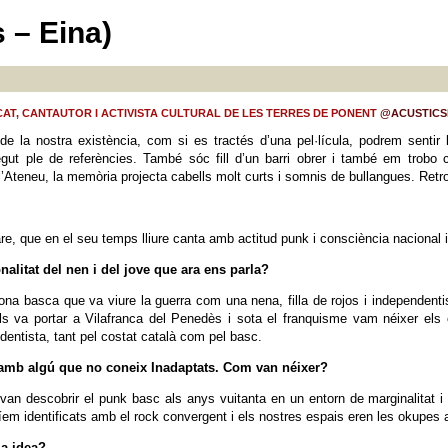
s – Eina)
CAT, CANTAUTOR I ACTIVISTA CULTURAL DE LES TERRES DE PONENT
@ACUSTICS
 de la nostra existència, com si es tractés d’una pel·lícula, podrem sentir
gut ple de referències. També sóc fill d’un barri obrer i també em trob
 l’Ateneu, la memòria projecta cabells molt curts i somnis de bullangues. Retro
are, que en el seu temps lliure canta amb actitud punk i consciència nacional 
alitat del nen i del jove que ara ens parla?
 dona basca que va viure la guerra com una nena, filla de rojos i independent
ls va portar a Vilafranca del Penedès i sota el franquisme vam néixer els c
entista, tant pel costat català com pel basc.
mb algú que no coneix Inadaptats. Com van néixer?
n descobrir el punk basc als anys vuitanta en un entorn de marginalitat i d
m identificats amb el rock convergent i els nostres espais eren les okupes a
la idea?