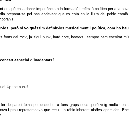
 en què calia donar importància a la formació i reflexió política per a la nov
Calia preparar-se pel pas endavant que es coïa en la lluita del poble ca
mporanis.
ar-los, però si volguéssim definir-los musicalment i política, com ho ha
fonts del rock, ja sigui punk, hard core, heavys i sempre hem escoltat músi
 concert especial d’Inadaptats?
tud! Up the punk!
 de pare i feina per descobrir a fons grups nous, però veig molta consciè
nova i prou representativa que reculli la ràbia inherent als/les oprimides. E
o.