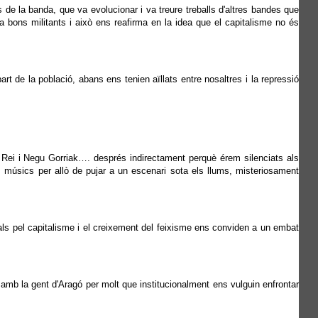
ls de la banda, que va evolucionar i va treure treballs d'altres bandes que
 bons militants i això ens reafirma en la idea que el capitalisme no és
 de la població, abans ens tenien aïllats entre nosaltres i la repressió
e Rei i Negu Gorriak…. després indirectament perquè érem silenciats als
úsics per allò de pujar a un escenari sota els llums, misteriosament
als pel capitalisme i el creixement del feixisme ens conviden a un embat
amb la gent d'Aragó per molt que institucionalment ens vulguin enfrontar