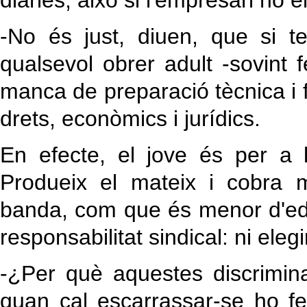
diàries, això si l'empresari no e
-No és just, diuen, que si t
qualsevol obrer adult -sovint f
manca de preparació tècnica i 
drets, econòmics i jurídics.
En efecte, el jove és per a 
Produeix el mateix i cobra 
banda, com que és menor d'eda
responsabilitat sindical: ni elegir
-¿Per què aquestes discrimina
quan cal escarrassar-se ho 