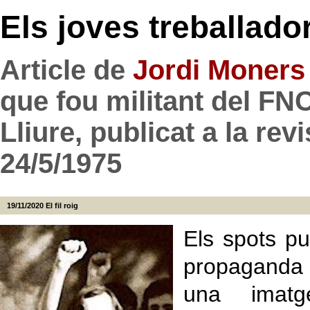
Els joves treballado
Article de
Jordi Moners 
que fou militant del F
Lliure, publicat a la rev
24/5/1975
19/11/2020
El fil roig
Els spots pub
propaganda 
una imatge