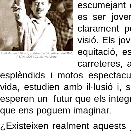
escumejant d
es ser jove
clarament po
visió. Els jo
equitació, e
Jordi Moners i Sinyol, activista i teòric militant del FNC,
PSAN, MDT i Catalunya Lliure
carreteres,
esplèndids i motos espectacu
vida, estudien amb il·lusió i, s
esperen un futur que els integr
que ens poguem imaginar.
¿Existeixen realment aquests j