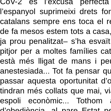
CoV-2 és l’excusa perfecta
l’espanyol suprimeixi drets f
catalans sempre ens toca el 
de fa mesos estem tots a casa, 
ja prou penalitzat– s’ha esvaï
pitjor per a moltes famílies ca
està més lligat de mans i pe
anestesiada... Tot fa pensar q
passar aquesta oportunitat d’
tindran més collats que mai, via p
espoli econòmic... Tothom 
d’obediència, al pare Estat 