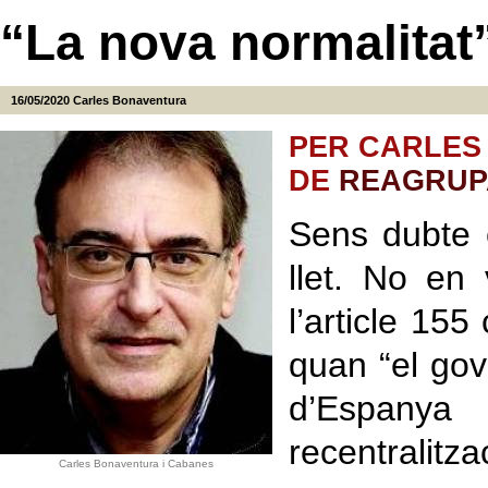
“La nova normalitat
16/05/2020
Carles Bonaventura
PER CARLES
DE
REAGRUP
Sens dubte 
llet. No en
l’article 155
quan “el gov
d’Espany
recentralit
Carles Bonaventura i Cabanes