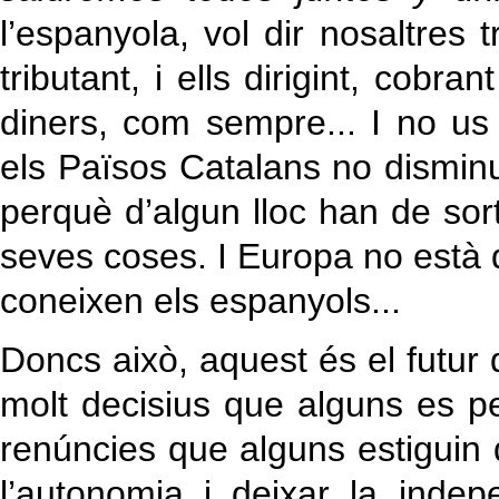
l’espanyola, vol dir nosaltres t
tributant, i ells dirigint, cobr
diners, com sempre... I no us
els Països Catalans no dismin
perquè d’algun lloc han de sort
seves coses. I Europa no està 
coneixen els espanyols...
Doncs això, aquest és el futur
molt decisius que alguns es p
renúncies que alguns estiguin 
l’autonomia i deixar la inde