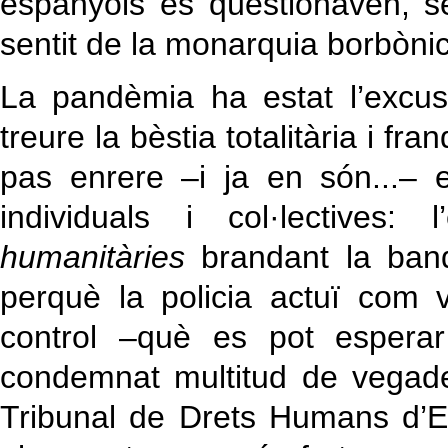
espanyols es qüestionaven, se
sentit de la monarquia borbònic
La pandèmia ha estat l’excus
treure la bèstia totalitària i fra
pas enrere –i ja en són...– e
individuals i col·lectives:
humanitàries
brandant la band
perquè la policia actuï com
control –què es pot espera
condemnat multitud de vegade
Tribunal de Drets Humans d’E