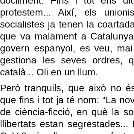
dòcilment. Fins i tot ens d
protestem... Així, els unio
socialistes ja tenen la coartad
que va malament a Catalunya e
govern espanyol, es veu, mai
gestiona les seves ordres, 
català... Oli en un llum.
Però tranquils, que això no 
que fins i tot ja té nom: “La no
de ciència-ficció, en què la so
llibertats estan segrestades..