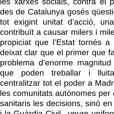
les xarxes socials, contra el 
des de Catalunya gosés qüesti
tot exigint unitat d’acció, u
contribuït a causar milers i mil
propiciat que l’Estat tornés 
deixat clar que el primer que 
problema d’enorme magnitud 
que poden treballar i lluit
centralitzar tot el poder a Mad
les comunitats autònomes per 
sanitaris les decisions, sinó en 
i la Guàrdia Civil –veure unif