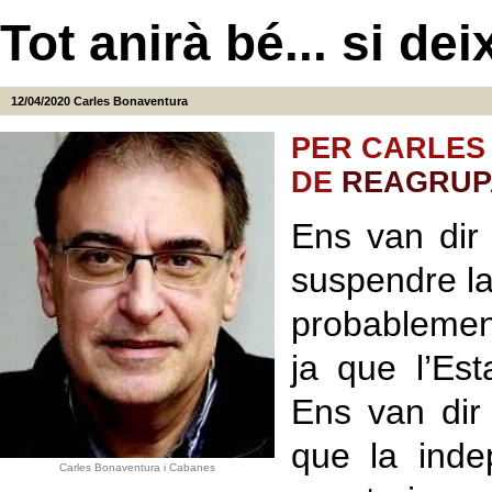
Tot anirà bé... si d
12/04/2020
Carles Bonaventura
PER CARLES
DE
REAGRUP
Ens van dir 
suspendre la
probablemen
ja que l’Est
Ens van dir
que la inde
Carles Bonaventura i Cabanes