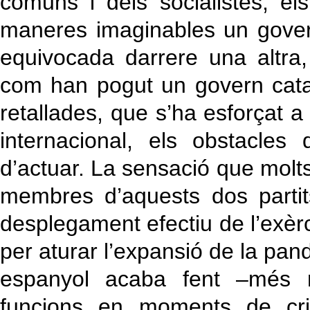
comuns i dels socialistes, el
maneres imaginables un gover
equivocada darrere una altra,
com han pogut un govern cat
retallades, que s’ha esforçat a
internacional, els obstacle
d’actuar. La sensació que molt
membres d’aquests dos parti
desplegament efectiu de l’exèr
per aturar l’expansió de la pan
espanyol acaba fent –més 
funcions en moments de cris