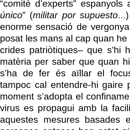
“comitè d’experts” espanyols a 
único
” (
militar por supuesto
..
enorme sensació de vergonya
posat les mans al cap quan he 
crides patriòtiques– que s’hi 
matèria per saber que quan hi
s’ha de fer és aïllar el focu
tampoc cal entendre-hi gaire p
moment s’adopta el confinament
virus es propagui amb la facil
aquestes mesures basades en