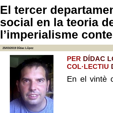
El tercer departame
social en la teoria 
l’imperialisme cont
25/03/2019
Dídac López
PER
DÍDAC L
COL·LECTIU
En el vintè 