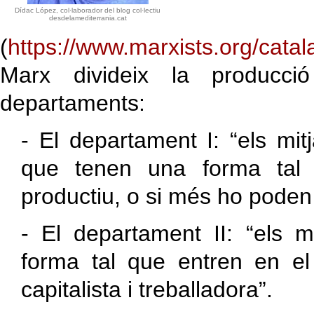
Dídac López, col·laborador del blog col·lectiu
desdelamediterrania.cat
(
https://www.marxists.org/cat
Marx divideix la producci
departaments:
- El departament I: “els mi
que tenen una forma tal
productiu, o si més ho poden 
- El departament II: “els 
forma tal que entren en el
capitalista i treballadora”.