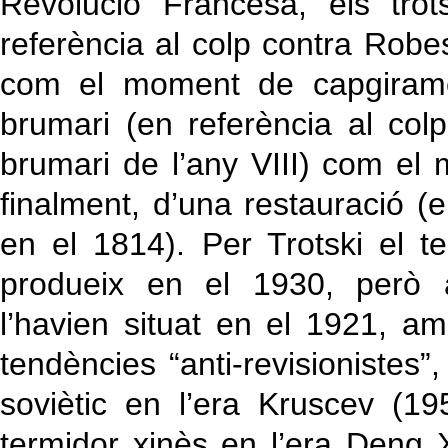
Revolució Francesa, els trot
referència al colp contra Robes
com el moment de capgiramen
brumari (en referència al co
brumari de l’any VIII) com el
finalment, d’una restauració (
en el 1814). Per Trotski el t
produeix en el 1930, però 
l’havien situat en el 1921, a
tendències “anti-revisionistes
soviètic en l’era Kruscev (195
termidor xinès en l’era Deng 