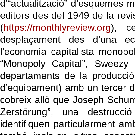
d’“actualització” d’esquemes 
editors des del 1949 de la rev
(
https://monthlyreview.org
), c
desplaçament des d’una eco
l’economia capitalista monopo
“Monopoly Capital”, Sweezy
departaments de la producció
d’equipament) amb un tercer d
cobreix allò que Joseph Schum
Zerstörung”, una destrucc
identifiquen particularment am