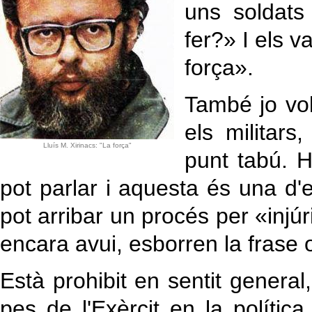
uns soldats
fer?» I els 
força».
També jo vol
els militars
Lluís M. Xirinacs: "La força"
punt tabú. H
pot parlar i aquesta és una d'e
pot arribar un procés per «injúri
encara avui, esborren la frase o 
Està prohibit en sentit general,
pes de l'Exèrcit en la polític