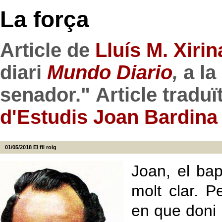
La força
Article de
Lluís M. Xiri
diari
Mundo Diario
,
a la
senador."
Article traduït
d'Estudis Joan Bardina
01/05/2018
El fil roig
Joan, el bap
molt clar. P
en que doni 