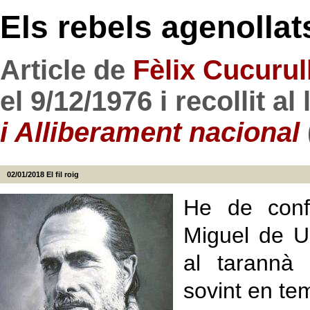
Els rebels agenollat
Article de
Fèlix Cucurull
el 9/12/1976 i recollit al 
i Alliberament
nacional
02/01/2018
El fil roig
He de conf
Miguel de U
al tarannà
sovint en te