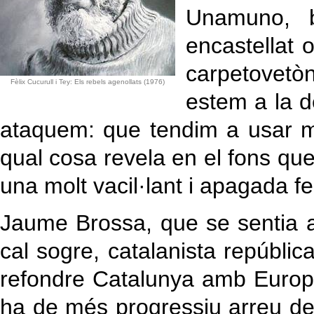
Unamuno, ba
encastellat 
carpetovetò
Fèlix Cucurull i Tey: Els rebels agenollats (1976)
estem a la d
ataquem: que tendim a usar me
qual cosa revela en el fons que
una molt vacil·lant i apagada f
Jaume Brossa, que se sentia a
cal sogre, catalanista repúbli
refondre Catalunya amb Europa, 
ha de més progressiu arreu d