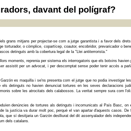
uradors, davant del polígraf?
els grans mitjans per projectar-se com a jutge garantista i a favor dels dre
e torturador, o còmplice, copartícep, coautor, encobridor, prevaricador o bene
cos detinguts amb la cobertura legal de la "Llei antiterrorista."
lors moments, reprenia per sistema els interrogatoris que els botxins havien p
er assistit per un advocat, i per descomptat sense poder tenir accés a parla
, Garzón es maquilla i se'ns presenta com el jutge que no podia investigar le
e els detinguts no havien denunciat tortures en les seves declaracions jud
stimonis sobre les atrocitats dels calabossos. La veritat sempre sura com l'o
oduïen denúncies de tortures als detinguts i incomunicats al País Basc, on
e la justícia va durar molt poc, perquè el van apartar d'aquests casos. De fet,
la, que sí desitjaria un Garzón deslliurat del dit assenyalador dels independ
um dels catalans.