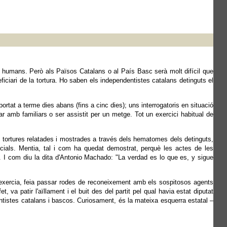
ts humans. Però als Països Catalans o al País Basc serà molt difícil que
ficiari de la tortura. Ho saben els independentistes catalans detinguts el
ortat a terme dies abans (fins a cinc dies); uns interrogatoris en situació
r amb familiars o ser assistit per un metge. Tot un exercici habitual de
s tortures relatades i mostrades a través dels hematomes dels detinguts,
icials. Mentia, tal i com ha quedat demostrat, perquè les actes de les
li. I com diu la dita d'Antonio Machado: "La verdad es lo que es, y sigue
 exercia, feia passar rodes de reconeixement amb els sospitosos agents
 va patir l'aïllament i el buit des del partit pel qual havia estat diputat
entistes catalans i bascos. Curiosament, és la mateixa esquerra estatal –