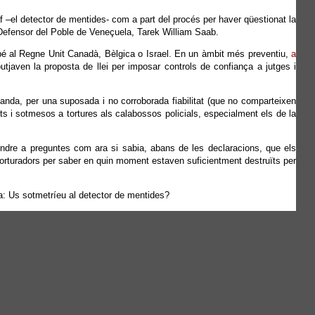
f –el detector de mentides- com a part del procés per haver qüestionat la
l Defensor del Poble de Veneçuela, Tarek William Saab.
ambé al Regne Unit Canadà, Bèlgica o Israel. En un àmbit més preventiu,
a
tjaven la proposta de llei per imposar controls de confiança a jutges i
banda, per una suposada i no corroborada fiabilitat (que no comparteixen
gats i sotmesos a tortures als calabossos policials, especialment els de la
ondre a preguntes com ara si sabia, abans de les declaracions, que els
s torturadors per saber en quin moment estaven suficientment destruïts per
ta: Us sotmetríeu al detector de mentides?