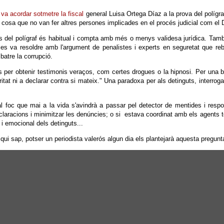
)
va acordar sotmetre la fiscal
general Luisa Ortega Díaz a la prova del polígra
, cosa que no van fer altres persones implicades en el procés judicial com e
 l'ús del polígraf és habitual i compta amb més o menys validesa jurídica. T
es va resoldre amb l'argument de penalistes i experts en seguretat que rebu
atre la corrupció.
es per obtenir testimonis veraços, com certes drogues o la hipnosi. Per una 
veritat ni a declarar contra si mateix." Una paradoxa per als detinguts, interro
l foc que mai a la vida s'avindrà a passar pel detector de mentides i resp
s declaracions i minimitzar les denúncies; o si estava coordinat amb els agent
 i emocional dels detinguts...
qui sap, potser un periodista valerós algun dia els plantejarà aquesta pregun