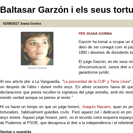
Baltasar Garzón i els seus tort
01/08/2017
Joana Gorina
PER
JOANA GORINA
Garzón ha tornat a ocupar un d
deixi de ser conegut com el jutg
1992 i desenes de dissidents bas
El jutge Garzón, en els seus mil
d'incomunicació, sense dret a s
Joana Gorina
garantism
e jurídic.
Al seu article ahir a La Vanguardia, "
La posverdad de la CUP y Terra Lliure
"
un després de l'altre i durant molts anys. En altres ocasions havia dit qu
declaracions que prenia recullen la signatura del jutge estrella, amb els te
siendo verdad aunque se piense al revés."
Hi va haver un temps en què un jutge honest,
Joaquín Navarro
, quan es pr
torturadors, habitualment guàrdies civils. Però aquest zel i dedicació en pro d
anys enrere. Aquest jutge honest, però, no el recorda certa esquerra espanyo
de Podemos al PSOE- que desaprova el dret a la independència i el referènd
Veritat o mentida