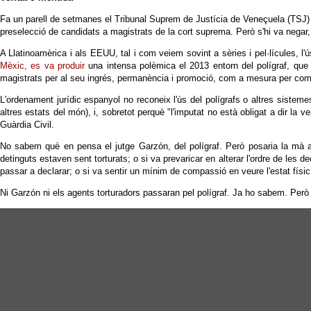
Fa un parell de setmanes el Tribunal Suprem de Justícia de Veneçuela (TSJ
preselecció de candidats a magistrats de la cort suprema. Però s'hi va negar
A Llatinoamèrica i als EEUU, tal i com veiem sovint a sèries i pel·lícules,
Mèxic, es va produir
una intensa polèmica el 2013 entorn del polígraf, que 
magistrats per al seu ingrés, permanència i promoció, com a mesura per comb
L'ordenament jurídic espanyol no reconeix l'ús del polígrafs o altres sistem
altres estats del món), i, sobretot perquè "l'imputat no està obligat a dir la 
Guàrdia Civil.
No sabem què en pensa el jutge Garzón, del polígraf. Però posaria la mà a
detinguts estaven sent torturats; o si va prevaricar en alterar l'ordre de le
passar a declarar; o si va sentir un mínim de compassió en veure l'estat físic
Ni Garzón ni els agents torturadors passaran pel polígraf. Ja ho sabem. Però 