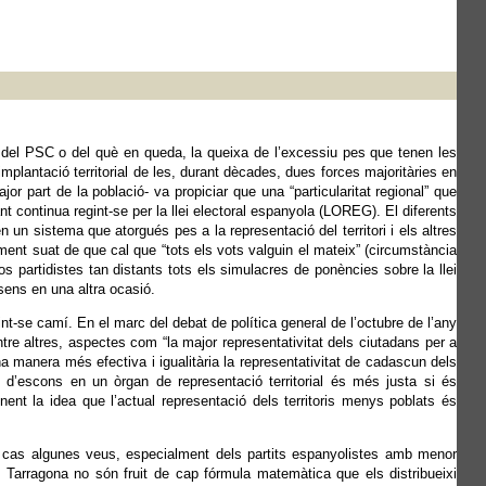
 del PSC o del què en queda, la queixa de l’excessiu pes que tenen les
plantació territorial de les, durant dècades, dues forces majoritàries en
or part de la població- va propiciar que una “particularitat regional” que
nt continua regint-se per la llei electoral espanyola (LOREG). El diferents
un sistema que atorgués pes a la representació del territori i els altres
nt suat de que cal que “tots els vots valguin el mateix” (circumstància
 partidistes tan distants tots els simulacres de ponències sobre la llei
sens en una altra ocasió.
t-se camí. En el marc del debat de política general de l’octubre de l’any
entre altres, aspectes com “la major representativitat dels ciutadans per a
una manera més efectiva i igualitària la representativitat de cadascun dels
ió d’escons en un òrgan de representació territorial és més justa si és
ent la idea que l’actual representació dels territoris menys poblats és
 fem cas algunes veus, especialment dels partits espanyolistes amb menor
 Tarragona no són fruit de cap fórmula matemàtica que els distribueixi