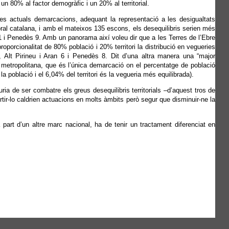
 un 80% al factor demogràfic i un 20% al territorial.
 les actuals demarcacions, adequant la representació a les desigualtats
toral catalana, i amb el mateixos 135 escons, els desequilibris serien més
 i Penedès 9. Amb un panorama així voleu dir que a les Terres de l’Ebre
 proporcionalitat de 80% població i 20% territori la distribució en vegueries
Alt Pirineu i Aran 6 i Penedès 8. Dit d’una altra manera una “major
a metropolitana, que és l’única demarcació on el percentatge de població
 població i el 6,04% del territori és la vegueria més equilibrada).
uria de ser combatre els greus desequilibris territorials –d’aquest tros de
rtir-lo caldrien actuacions en molts àmbits però segur que disminuir-ne la
 part d’un altre marc nacional, ha de tenir un tractament diferenciat en