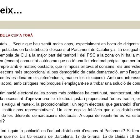
teix…
 DE LA
CUP
A TORÀ
ateix… Segur que heu sentit molts cops, especialment en boca de dirigents
oblades en la distribució d’escons al Parlament de Catalunya. La desigual im
monia de CiU a la major part del territori i del PSC a la zona on hi ha la maj
a (encara) comunitat autònoma que no té una llei electoral pròpia i que per ta
mpre amb el mateix obstacle, que n’impossibilitava el consens: els uns volien 
’escons més proporcional al pes demogràfic de cada demarcació, amb l’argume
 només es dóna en els referèndums, mai en les eleccions). Amb uns interessos
 acord, amb crítiques recíproques i emplaçant-se a trobar una solució de con
riminació electoral de les zones més poblades ha continuat, mentrestant, obrin
a necessitat d’aprovar una llei electoral justa i proporcional ”on es tractin, 
ls valgui el mateix, la proporcionalitat i un règim electoral que garanteixi d’
institucions representatives”. Un altre cop la fal·làcia que a la distribuc
 de les diferents demarcacions electorals. A còpia de repetir-ho es va esten
xí?
rritori i quin la població en l’actual distribució d’escons al Parlament? Si
rem que no. Els 85 escons de Barcelona, 17 de Girona, 15 de Lleida i 18 de