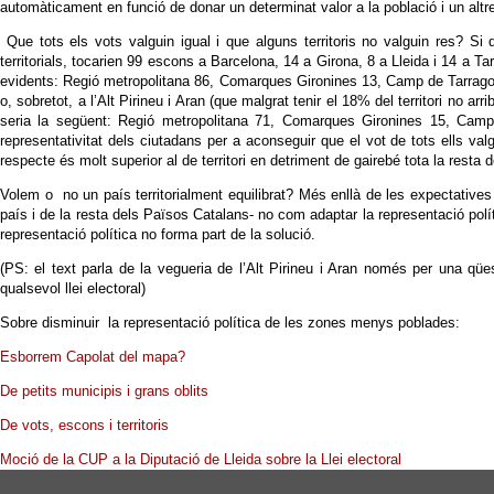
automàticament en funció de donar un determinat valor a la població i un altre a
Que tots els vots valguin igual i que alguns territoris no valguin res? Si
territorials, tocarien 99 escons a Barcelona, 14 a Girona, 8 a Lleida i 14 a T
evidents: Regió metropolitana 86, Comarques Gironines 13, Camp de Tarragona
o, sobretot, a l’Alt Pirineu i Aran (que malgrat tenir el 18% del territori no ar
seria la següent: Regió metropolitana 71, Comarques Gironines 15, Camp 
representativitat dels ciutadans per a aconseguir que el vot de tots ells v
respecte és molt superior al de territori en detriment de gairebé tota la rest
Volem o no un país territorialment equilibrat? Més enllà de les expectatives pa
país i de la resta dels Països Catalans- no com adaptar la representació polít
representació política no forma part de la solució.
(PS: el text parla de la vegueria de l’Alt Pirineu i Aran només per una qüe
qualsevol llei electoral)
Sobre disminuir la representació política de les zones menys poblades:
Esborrem Capolat del mapa?
De petits municipis i grans oblits
De vots, escons i territoris
Moció de la CUP a la Diputació de Lleida sobre la Llei electoral