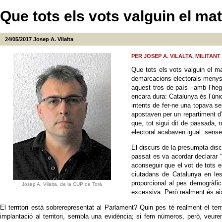
Que tots els vots valguin el ma
24/05/2017
Josep A. Vilalta
PER JOSEP A. VILALTA, MILITANT
Que tots els vots valguin el m
demarcacions electorals menys p
aquest tros de país –amb l’hege
encara dura: Catalunya és l’únic
intents de fer-ne una topava se
apostaven per un repartiment d
que, tot sigui dit de passada,
electoral acabaven igual: sense
El discurs de la presumpta disc
passat es va acordar declarar “l
aconseguir que el vot de tots el
ciutadans de Catalunya en les 
proporcional al pes demogràfic
Josep A. Vilalta, de la CUP de Torà
excessiva. Però realment és ai
El territori està sobrerepresentat al Parlament? Quin pes té realment el te
implantació al territori, sembla una evidència; si fem números, però, veu