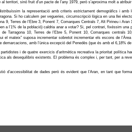
l territori, sinó fruit d’un pacte de l’any 1979, però s’aproxima molt a atribuir
 distribuíssim la representació amb criteris estrictament demogràfics i amb
arragona. Si ho calculem per vegueries, circumscripció lògica en una llei elec
 9, Terres de l’Ebre 3, Ponent 7, Comarques Centrals 7, Alt Pirineu i Aran 1
riben a l’1% de la població) caldria anar a votar? Si, pel contrari, fixéssim una
de Tarragona 10, Terres de l’Ebre 5, Ponent 10, Comarques centrals 10, 
algui el mateix” suposa incrementar sobretot incrementar els escons de l’Àre
a de demarcacions, amb l’única excepció del Penedès (que és amb el 6,18% de la
rtidistes i de quatre exercicis d’aritmètica recreativa la prioritat política ha
ica als desequilibris existents. El problema és complex i, per tant, per a reve
stió d’accessibilitat de dades però és evident que l’Aran, en tant que forma