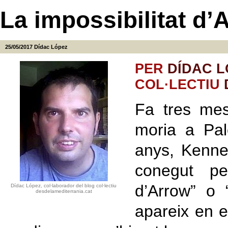
La impossibilitat d’
25/05/2017
Dídac López
PER
DÍDAC L
COL·LECTIU
Fa tres mes
moria a Palo
anys, Kennet
conegut pe
d’Arrow” o 
Dídac López, col·laborador del blog col·lectiu
desdelamediterrania.cat
apareix en e