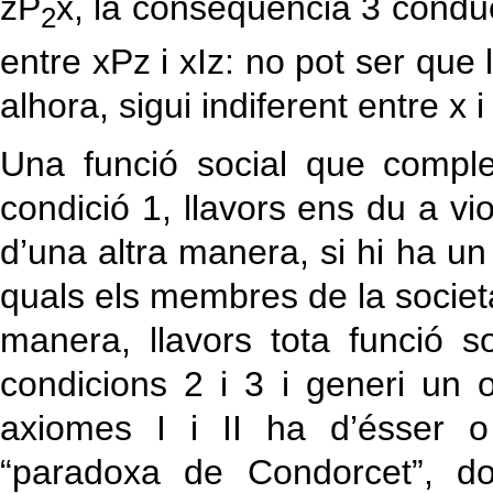
zP
x, la conseqüència 3 condue
2
entre xPz i xIz: no pot ser que 
alhora, sigui indiferent entre x i
Una funció social que comple
condició 1, llavors ens du a vio
d’una altra manera, si hi ha un
quals els membres de la societa
manera, llavors tota funció s
condicions 2 i 3 i generi un 
axiomes I i II ha d’ésser o
“paradoxa de Condorcet”, do