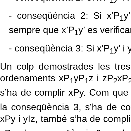
1
- conseqüència 2: Si x’P
y
1
sempre que x’P
y’ es verifica
1
- conseqüència 3: Si x’P
y’ i 
1
Un colp demostrades les tre
ordenaments xP
yP
z i zP
xP
1
1
2
s’ha de complir xPy. Com que
la conseqüència 3, s’ha de co
xPy i yIz, també s’ha de compli