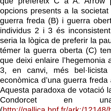
que prefereix C a A. Arrow 
opcions presents a la societa
guerra freda (B) i guerra ober
individus 2 i 3 és inconsistent
seria la lògica de preferir la pau
témer la guerra oberta (C) 
que deixi enlaire l’hegemonia a
3, en canvi, més bel·licist
econòmica d’una guerra freda 
Aquesta paradoxa de votació 
Condorcet en 
(
http://gallica.bnf.fr/ark:/1214