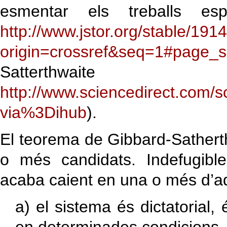
esmentar els treballs esp
http://www.jstor.org/stable/191
origin=crossref&seq=1#page_s
Satterthw
http://www.sciencedirect.com/s
via%3Dihub
).
El teorema de Gibbard-Satherth
o més candidats. Indefugible
acaba caient en una o més d’aq
a) el sistema és dictatorial, 