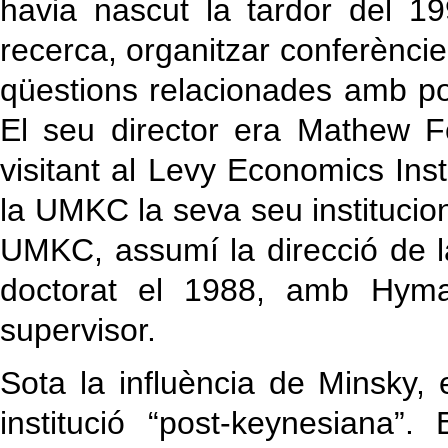
havia nascut la tardor del 19
recerca, organitzar conferèncie
qüestions relacionades amb po
El seu director era Mathew Fo
visitant al Levy Economics Ins
la UMKC la seva seu institucion
UMKC, assumí la direcció de 
doctorat el 1988, amb Hym
supervisor.
Sota la influència de Minsky,
institució “post-keynesiana”