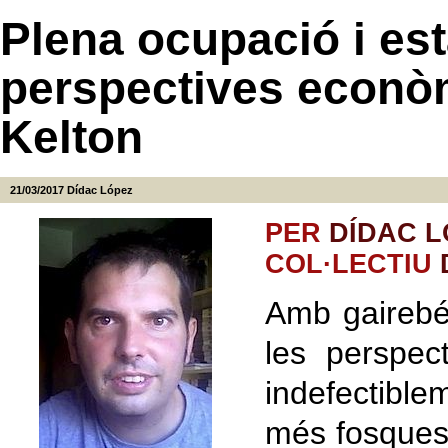
Plena ocupació i esta
perspectives econò
Kelton
21/03/2017
Dídac López
PER
DÍDAC L
COL·LECTIU
Amb gairebé
les perspec
indefectibl
més fosques