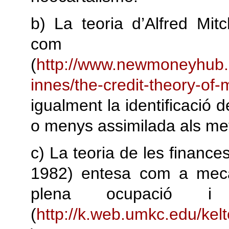
b) La teoria d’Alfred Mit
com a
(
http://www.newmoneyhub.
innes/the-credit-theory-of
igualment la identificació
o menys assimilada als met
c) La teoria de les finance
1982) entesa com a mecan
plena ocupació i 
(
http://k.web.umkc.edu/kel