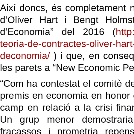
Així doncs, és completament n
d’Oliver Hart i Bengt Holms
d’Economia” del 2016 (
http
teoria-de-contractes-oliver-ha
deconomia/
) i que, en conseqü
les parets a “New Economic Pe
“Com ha contestat el comitè d
premis en economia en honor d
camp en relació a la crisi fin
Un grup menor demostraria h
fracassos i prometria repen