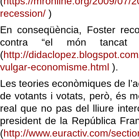
(
https://mronline.org/2009/07/2
recession/
)
En conseqüència, Foster rec
contra “el món tancat d
(
http://didaclopez.blogspot.co
vulgar-economisme.html
).
Les teories econòmiques de l’a
de votants i votats, però, és m
real que no pas del lliure inte
president de la República Fr
(
http://www.euractiv.com/secti