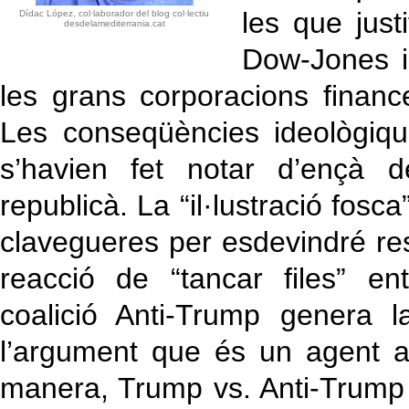
les que just
Dídac López, col·laborador del blog col·lectiu
desdelamediterrania.cat
Dow-Jones i 
les grans corporacions financ
Les conseqüències ideològiq
s’havien fet notar d’ençà 
republicà. La “il·lustració fosca
clavegueres per esdevindré res
reacció de “tancar files” ent
coalició Anti-Trump genera l
l’argument que és un agent a
manera, Trump vs. Anti-Trump 