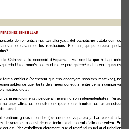
S PERSONES SENSE LLAR
 mancada de romanticisme, tan allunyada del patriotisme català com de
liar) va per davant de les revolucions. Per tant, qui pot creure que la
idus?
 dels Catalans a la secessió d’Espanya . Ara sembla que hi hagi més
d’Izquierda Unida només posen el rostre però gairebé mai la veu quan es
eu de forma ambigua (permetent que ens enganyem nosaltres mateixos), no
es responsables de que tants dels meus coneguts, entre veïns i companys
ls nostres drets.
rgonya ni remordiments, perquè al menys no són independentistes. Penso
r-ne unes altres de ben diferents (potser ens hauríem de fer un estudi
stre abast.
nt sentirem gaires mentides (els errors de Zapatero ja han passat a la
s de votar-los a canvi de que facin tot el contrari d’allò que volem. En
e aquest líder verbalitzen clarament que el referèndum pel qual treballen