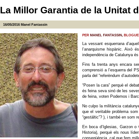
La Millor Garantia de la Unitat
16/05/2016
Manel Fantassin
PER
MANEL FANTASSIN,
BLOGUER 
La vessant esquerrana d’aquel
l’anarquisme hispànic. Això és
independència de Catalunya és 
Fins fa trenta anys encara se
comprensió a l’esquerra del PS
parla del “referèndum d’autodet
“Posen la cara” perquè el deba
és feina seva sinó de les seve
de feina, voten Podemos i Barc
No culpo la militància catalun
que el veritable problema som 
“gestàltic”? ), i també en som 
En boca d’Iglesias, Garzon o C
Historia), perquè els nous líd
conseqüència, cal que fem millo