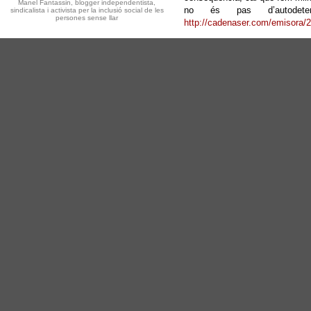
Manel Fantassin, blogger independentista,
no és pas d’autodete
sindicalista i activista per la inclusió social de les
persones sense llar
http://cadenaser.com/emisora/