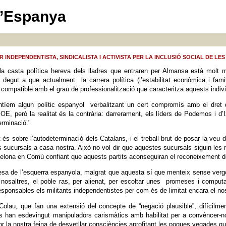
 d’Espanya
INDEPENDENTISTA, SINDICALISTA I ACTIVISTA PER LA INCLUSIÓ SOCIAL DE LE
la casta política hereva dels lladres que entraren per Almansa està molt
 degut a que actualment la carrera política (l’estabilitat econòmica i fami
compatible amb el grau de professionalització que caracteritza aquests indiv
ntíem algun polític espanyol verbalitzant un cert compromís amb el dret
OE, però la realitat és la contrària: darrerament, els líders de Podemos i 
erminació."
t és sobre l’autodeterminació dels Catalans, i el treball brut de posar la v
s sucursals a casa nostra. Això no vol dir que aquestes sucursals siguin l
elona en Comú confiant que aquests partits aconseguiran el reconeixement de
yesa de l’esquerra espanyola, malgrat que aquesta sí que menteix sense ve
nosaltres, el poble ras, per alienat, per escoltar unes promeses i computa
responsables els militants independentistes per com és de limitat encara el no
olau, que fan una extensió del concepte de “negació plausible”, difícilme
ers han esdevingut manipuladors carismàtics amb habilitat per a convèncer-no
r la nostra feina de desvetllar consciències aprofitant les poques vegades qu