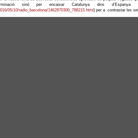
rminació sinó per encaixar Catalunya dins d’Espany
2016/05/10/radio_barcelona/1462870300_788215.html
) per a contrastar les s