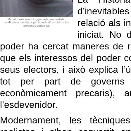
d’inevitable
Manel Fantassin, blogger independentista,
relació als 
sindicalista i activista per la inclusió social de les
persones sense llar
iniciat. No 
poder ha cercat maneres de r
que els interessos del poder c
seus electors, i això explica l’
tot per part de governs 
econòmicament precaris), am
l’esdevenidor.
Modernament, les tècniques