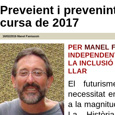
Preveient i prevenin
cursa de 2017
16/02/2016
Manel Fantassin
PER
MANEL F
INDEPENDENT
LA INCLUSIÓ
LLAR
El futuris
necessitat e
a la magnitu
La Històr