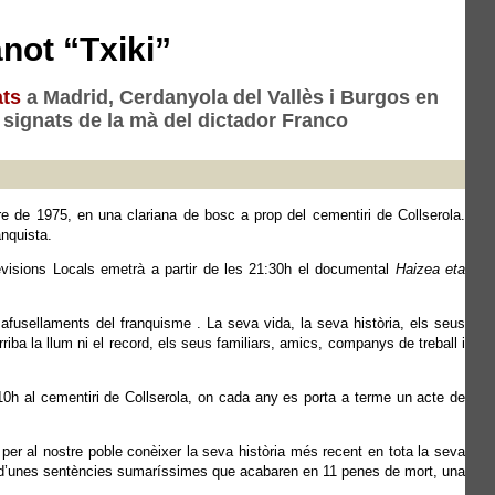
not “Txiki”
ats
a Madrid, Cerdanyola del Vallès i Burgos en
 signats de la mà del dictador Franco
re de 1975, en una clariana de bosc a prop del cementiri de Collserola.
anquista.
visions Locals emetrà a partir de les 21:30h el documental
Haizea eta
afusellaments del franquisme . La seva vida, la seva història, els seus
riba la llum ni el record, els seus familiars, amics, companys de treball i
10h al cementiri de Collserola, on cada any es porta a terme un acte de
er al nostre poble conèixer la seva història més recent en tota la seva
es d’unes sentències sumaríssimes que acabaren en 11 penes de mort, una