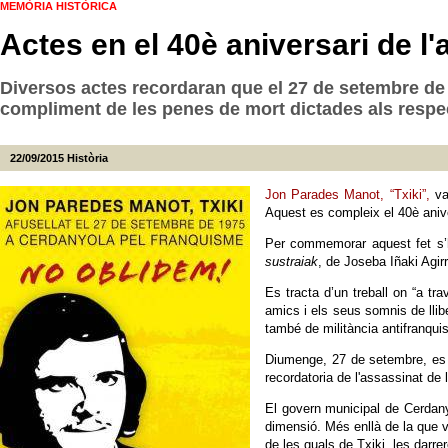
MEMÒRIA HISTÒRICA
Actes en el 40è aniversari de l
Diversos actes recordaran que el 27 de setembre d
compliment de les penes de mort dictades als respect
22/09/2015
Història
Jon Parades Manot, “Txiki”,
va
Aquest es compleix el 40è aniver
Per commemorar aquest fet s’h
sustraiak
, de Joseba Iñaki Agir
Es tracta d’un treball on “a t
amics i els seus somnis de llibe
també de militància antifranquis
Diumenge, 27 de setembre, es p
recordatoria de l'assassinat de
El govern municipal de Cerdany
dimensió. Més enllà de la que 
de les quals de Txiki, les darre