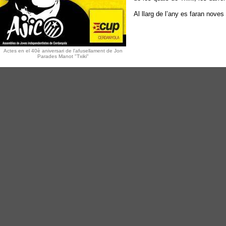
Al llarg de l’any es faran noves
Actes en el 40è aniversari de l'afusellament de Jon
Parades Manot "Txiki"