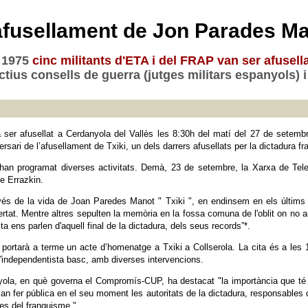
'afusellament de Jon Parades Ma
e 1975
cinc militants d'ETA i del FRAP van ser afusell
ius consells de guerra (jutges militars espanyols) i
 ser afusellat a Cerdanyola del Vallès les 8:30h del matí del 27 de setemb
sari de l’afusellament de Txiki, un dels darrers afusellats per la dictadura fr
an programat diverses activitats. Demà, 23 de setembre, la Xarxa de Tele
re Errazkin.
ravés de la vida de Joan Paredes Manot " Txiki ", en endinsem en els últims 
rtat. Mentre altres sepulten la memòria en la fossa comuna de l'oblit on no ar
ta ens parlen d'aquell final de la dictadura, dels seus records”*.
ortarà a terme un acte d’homenatge a Txiki a Collserola. La cita és a les 
 l'independentista basc, amb diverses intervencions.
ola, en què governa el Compromís-CUP, ha destacat "la importància que té p
van fer pública en el seu moment les autoritats de la dictadura, responsabl
res del franquisme."