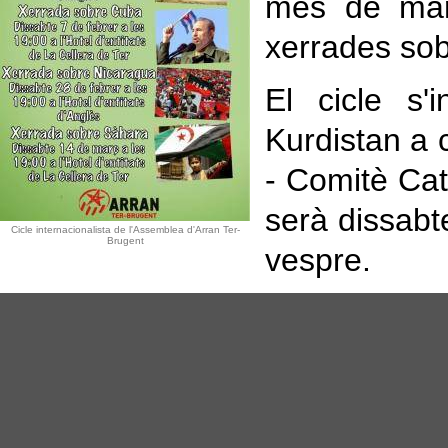
mes de març
xerrades sob
El cicle s'
Kurdistan a 
- Comitè Cat
serà dissabt
Cicle internacionalista de l'Assemblea d'Arran Ter-
Brugent
vespre.