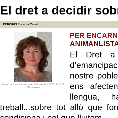
El dret a decidir sob
13/10/2013
Encarna Canet
PER ENCARN
ANIMANLIST
El Dret a 
d’emancipac
nostre poble
ens afecten
Encarna Canet Benavent, Militant de l'MDT i la CUP
d'Almàssera
llengua, h
treball...sobre tot allò que f
condiciona i pel que lluitem.