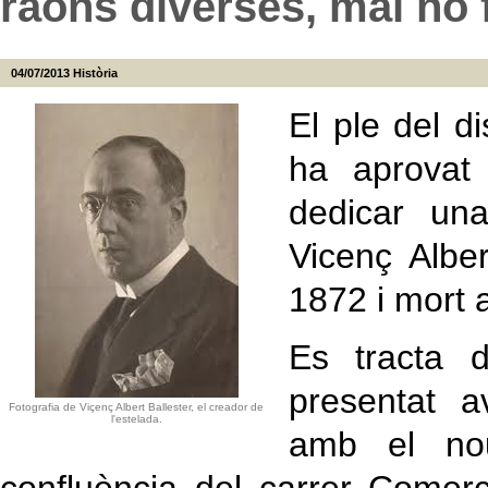
raons diverses, mai no f
04/07/2013
Història
El ple del d
ha aprovat
dedicar una
Vicenç Alber
1872 i mort 
Es tracta d
presentat a
Fotografia de Viçenç Albert Ballester, el creador de
l'estelada.
amb el nou