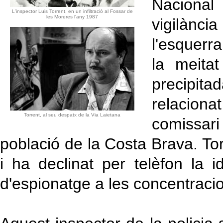
Nacional
L'inspector Luis Torrent, en un infiltració al Fossar de
les Moreres l'any 1987
vigilànc
l'esquerra
la meita
precipit
relaciona
Torrent, al seu despatx de la Via Laietana
comissari
població de la Costa Brava. Tor
i ha declinat per telèfon la i
d'espionatge a les concentracio