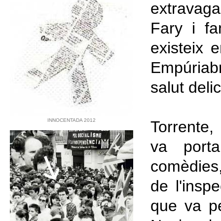
extravaga
Fary i fa
existeix e
Empúriab
salut deli
INNOCENTADA 2012
Torrente,
va port
comèdies, 
de l'insp
que va pe