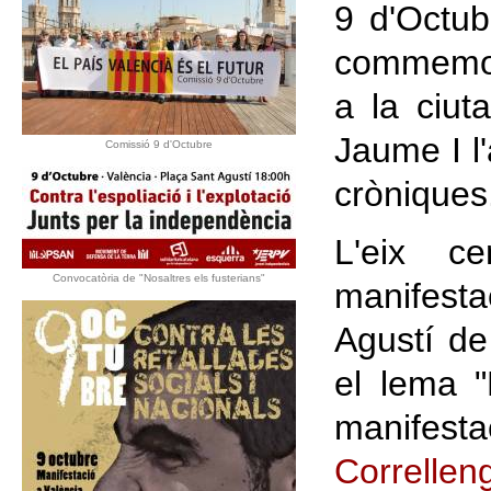
9 d'Octub
commemora
a la ciu
Jaume I l
Comissió 9 d'Octubre
cròniques
L'eix c
Convocatòria de "Nosaltres els fusterians"
manifest
Agustí de
el lema "
manifes
Correllen