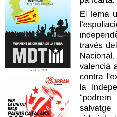
pancarta.
El lema ut
l'espoli
independ
través de
Nacional
valencià a
Cartell de l'MDT
contra l'e
la indep
"podrem 
salvatge