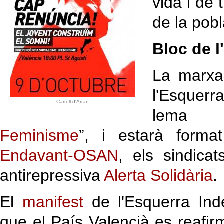
vida i de 
de la pobl
Bloc de 
La marxa
l'Esquerr
Cartell d'Arran
lema
Feminisme
”, i estarà format
Endavant-OSAN
, els sindica
antirepressiva
Alerta Solidària
.
El
manifest
de l'Esquerra Inde
que el País Valencià es reafirm