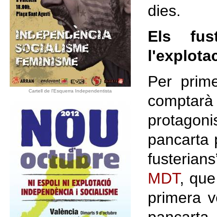
dies.
Els fust
l'explota
Per prime
Cartell de l'Esquerra Independentista
comptar
protagon
pancarta p
fusteria
MDT
, que
primera 