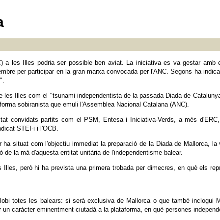
a
a les Illes podria ser possible ben aviat. La iniciativa es va gestar amb 
tembre per participar en la gran marxa convocada per l'ANC. Segons ha indic
".
de les Illes com el "tsunami independentista de la passada Diada de Catalunya
ataforma sobiranista que emuli l'Assemblea Nacional Catalana (ANC).
at convidats partits com el PSM, Entesa i Iniciativa-Verds, a més d'ERC, S
dicat STEI-i i l'OCB.
r ha situat com l'objectiu immediat la preparació de la Diada de Mallorca, l
ó de la mà d'aquesta entitat unitària de l'independentisme balear.
 Illes, però hi ha prevista una primera trobada per dimecres, en què els re
globi totes les balears: si serà exclusiva de Mallorca o que també inclogui
r un caràcter eminentment ciutadà a la plataforma, en què persones independ