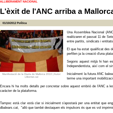
ALLIBERAMENT NACIONAL
L'èxit de l'ANC arriba a Mallorc
01/10/2012
Política
Una Assemblea Nacional (ANC) 
realitzaren el passat 11 de Se
entre partits, sindicats i entitats
El que ha estat qualificat des 
perfilen ja la creació d'una pl
Segons aquest mitjà hi han est
Independentista, així com el sin
Inicialment la futura ANC balea
Manifestació de la Diada de Mallorca 2010 | Autor:
Llibertat.cat
terme una important mobilitzaci
Encara hi ha molts detalls per concretar sobre aquest embrió de l'ANC a les
caràcter de la plataforma.
Tampoc està clar està clar si inicialment s'apostarà per una entitat que en
dbalears.cat, "allò que també destaquen els impulsors és que es vol imprimi