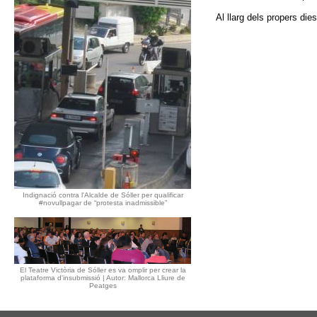
Al llarg dels propers die
Indignació contra l'Alcalde de Sóller per qualificar
#novullpagar de “protesta inadmissible”
El Teatre Victòria de Sóller es va omplir per crear la
plataforma d'insubmissió | Autor: Mallorca Lliure de
Peatges