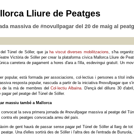
llorca Lliure de Peatges
nada massiva de #novullpagar del 20 de maig al peatg
t del Túnel de Sóller, que ja
ha viscut diverses mobilitzacions
, s'ha organi
eatre Victòria de Sóller per crear la plataforma cívica Mallorca Lliure de Pe
l'única carretera de pagament a hores d'ara a l'illa, esdevingui gratuït. Un m
r popular, està formada per associacions, col·lectius i persones a títol individ
ssiva resposta popular, nascuda a partir de la iniciativa #novullpagar que s'i
a
de la mà de membres del
Col·lectiu Albaïna
. D'ençà del dilluns 30 d'ab
pagar pel peatge del Túnel de Sóller.
gar massiu també a Mallorca
 convocat la seva primera jornada de #novullpagar massiva al peatge del Túne
contra els peatges convocada arreu del país.
àxim de gent haurà de passar sense pagar pel Túnel de Sóller al llarg de to
eatge. Una d'elles sortirà des de Sóller i l'altra des de l'entrada de Bunyola, 