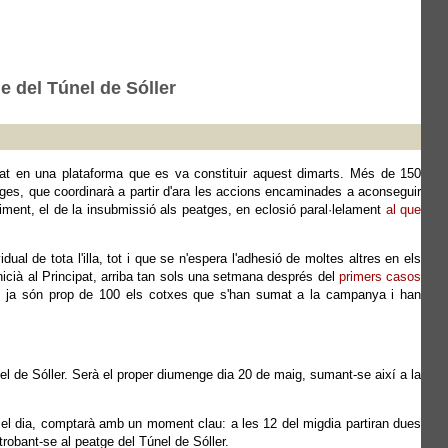
e del Túnel de Sóller
tzat en una plataforma que es va constituir aquest dimarts. Més de 150
atges, que coordinarà a partir d'ara les accions encaminades a aconseguir
oviment, el de la insubmissió als peatges, en eclosió paral·lelament
al que
ual de tota l'illa, tot i que se n'espera l'adhesió de moltes altres en els
nicià al Principat, arriba tan sols una setmana després del
primers casos
ril, ja són prop de 100 els cotxes que s'han sumat a la campanya i han
l de Sóller. Serà el proper diumenge dia 20 de maig, sumant-se així a la
t el dia, comptarà amb un moment clau: a les 12 del migdia partiran dues
trobant-se al peatge del Túnel de Sóller.