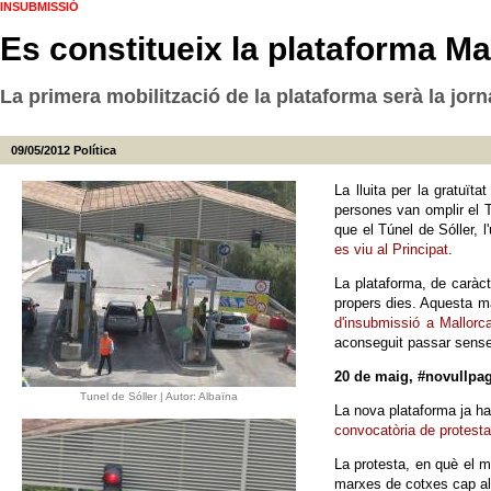
INSUBMISSIÓ
Es constitueix la plataforma Ma
La primera mobilització de la plataforma serà la jor
09/05/2012
Política
La lluita per la gratuïta
persones van omplir el T
que el Túnel de Sóller, 
es viu al Principat
.
La plataforma, de caràcte
propers dies. Aquesta ma
d'insubmissió a Mallorc
aconseguit passar sense 
20 de maig, #novullpa
Tunel de Sóller | Autor: Albaïna
La nova plataforma ja ha
convocatòria de protesta
La protesta, en què el m
marxes de cotxes cap al p