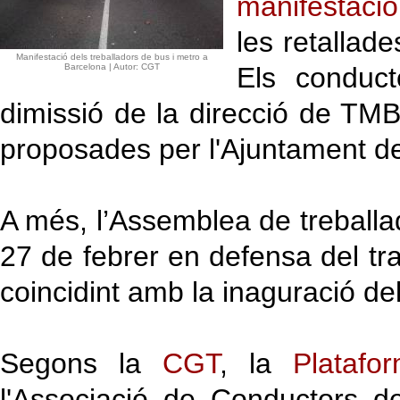
manifestaci
les retallade
Manifestació dels treballadors de bus i metro a
Barcelona | Autor: CGT
Els conduct
dimissió de la direcció de TMB 
proposades per l'Ajuntament d
A més, l’Assemblea de treball
27 de febrer en defensa del tran
coincidint amb la inaguració de
Segons la
CGT
, la
Platafo
l'Associació de Conductors 