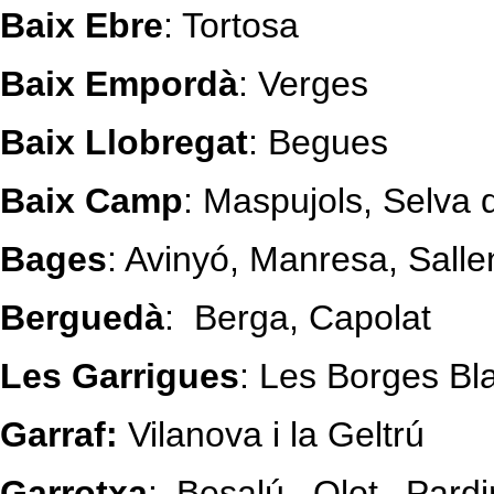
Baix Ebre
: Tortosa
Baix Empordà
: Verges
Baix Llobregat
: Begues
Baix Camp
: Maspujols, Selva
Bages
: Avinyó, Manresa, Salle
Berguedà
: Berga, Capolat
Les Garrigues
: Les Borges B
Garraf:
Vilanova i la Geltrú
Garrotxa
: Besalú, Olot, Pard