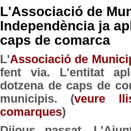
L'Associació de Muni
Independència ja ap
caps de comarca
L'
Associació de Munici
fent via. L'entitat a
dotzena de caps de co
municipis. (
veure ll
comarques
)
Dijous passat, L'Aju