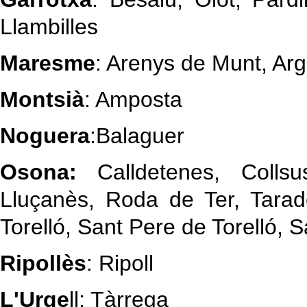
Llambilles
Maresme
: Arenys de Munt, Arg
Montsià
: Amposta
Noguera
:Balaguer
Osona:
Calldetenes, Collsu
Lluçanès, Roda de Ter, Tarade
Torelló, Sant Pere de Torelló, S
Ripollès
: Ripoll
L'Urge
ll: Tàrrega