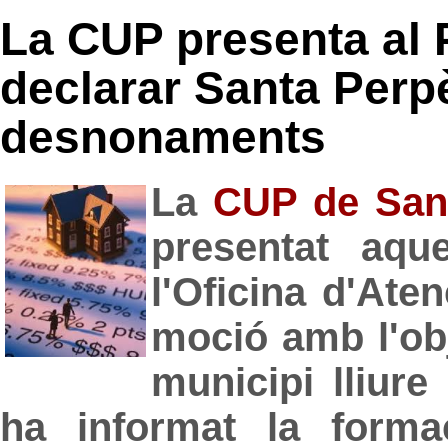
La CUP presenta al 
declarar Santa Perpè
desnonaments
La
CUP de San
presentat aqu
l'Oficina d'Ate
moció amb l'obj
municipi lliur
ha informat la form