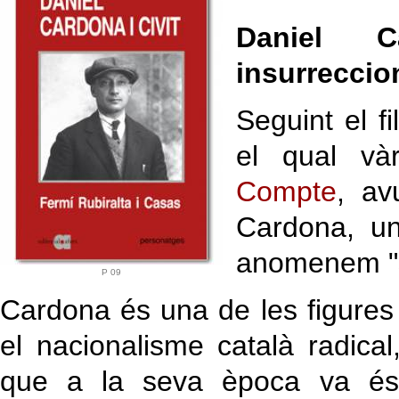
Daniel C
insurreccio
Seguint el fi
el qual và
Compte
, av
Cardona, u
anomenem "s
P 09
Cardona és una de les figures
el nacionalisme català radica
que a la seva època va és