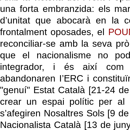
una forta embranzida: els mar
d’unitat que abocarà en la c
frontalment oposades, el
POU
reconciliar-se amb la seva pròp
que el nacionalisme no podi
integrador, i és així com
abandonaren I’ERC i constituïr
"genuí" Estat Català [21-24 d
crear un espai polític per al 
s’afegiren Nosaltres Sols [9 de 
Nacionalista Català [13 de jun