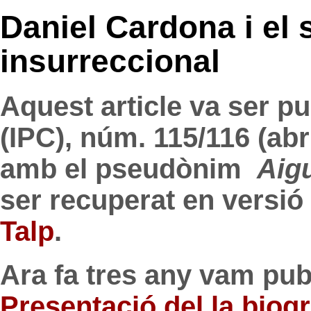
Daniel Cardona i el
insurreccional
Aquest article va ser p
(IPC), núm. 115/116 (abri
amb el pseudònim
Aig
ser recuperat en versió 
Talp
.
Ara fa tres any vam publi
Presentació del la biog