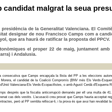
 candidat malgrat la seua pres
 presidència de la Generalitat Valenciana. El Comi
mitat designar de nou Francisco Camps com a candid
yol, que ara haurà de ratificar la proposta del PPCV.
tonòmiques el proper 22 de maig, juntament amb la 
arra) i Andalusia.
a consecutiva que Camps encapçala la llista del PP a les eleccions auto
Morera, el candidat de la Coalició Compromís (BNV més Els Verds-Esquerra
d'Unió Valenciana-Els Verds-Ecopacifistes, o amb Agustí Cerdà d'Esquerra Re
ps després que la fiscalia anticorrupció demanés per ell una multa de 41.
enat cas dels vestits. L'acusació creu provat que Camps hauria acceptat rega
ractes, però al PP sembla relliscar-li, i la prova és que avui han revalidat la