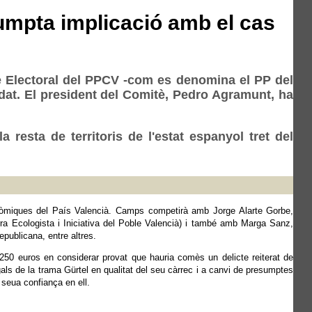
umpta implicació amb el cas
tè Electoral del PPCV -com es denomina el PP del
at. El president del Comitè, Pedro Agramunt, ha
resta de territoris de l'estat espanyol tret del
nòmiques del País Valencià. Camps competirà amb Jorge Alarte Gorbe,
 Ecologista i Iniciativa del Poble Valencià) i també amb Marga Sanz,
publicana, entre altres.
250 euros en considerar provat que hauria comès un delicte reiterat de
ls de la trama Gürtel en qualitat del seu càrrec i a canvi de presumptes
 seua confiança en ell.