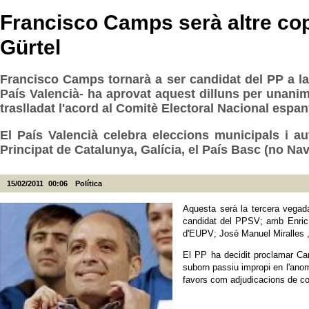
Francisco Camps serà altre cop
Gürtel
Francisco Camps tornarà a ser candidat del PP a la
País Valencià- ha aprovat aquest dilluns per unani
traslladat l'acord al Comitè Electoral Nacional espan
El País Valencià celebra eleccions municipals i au
Principat de Catalunya, Galícia, el País Basc (no Nav
15/02/2011
00:06
Política
Aquesta serà la tercera vegad
candidat del PPSV; amb Enric 
d'EUPV; José Manuel Miralles ,
El PP ha decidit proclamar Cam
suborn passiu impropi en l'anom
favors com adjudicacions de cont