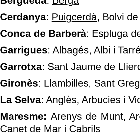
Berguedà
:
Berga
Cerdanya
:
Puigcerdà
, Bolvi d
Conca de Barberà
: Espluga d
Garrigues
: Albagés, Albi i Tarr
Garrotxa
: Sant Jaume de Llier
Gironès
: Llambilles, Sant Grego
La Selva
: Anglès, Arbucies i Vi
Maresme:
Arenys de Munt, Ar
Canet de Mar i Cabrils