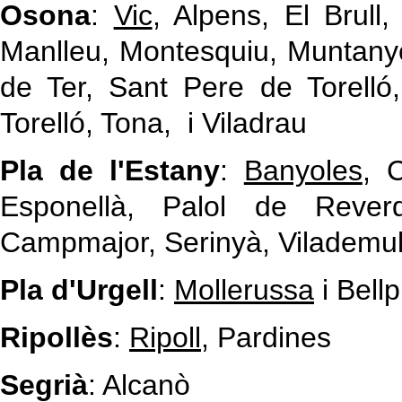
Osona
:
Vic
, Alpens, El Brull
Manlleu, Montesquiu, Muntanyo
de Ter, Sant Pere de Torelló
Torelló, Tona, i Viladrau
Pla de l'Estany
:
Banyoles
, 
Esponellà, Palol de Rever
Campmajor, Serinyà, Vilademu
Pla d'Urgell
:
Mollerussa
i Bellp
Ripollès
:
Ripoll
, Pardines
Segrià
: Alcanò