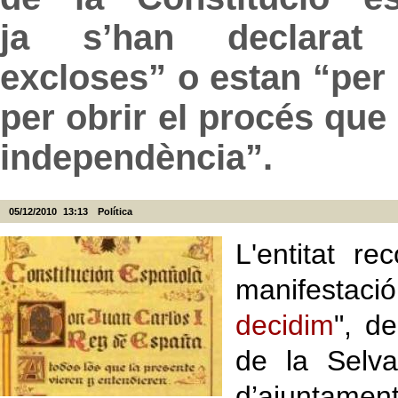
ja s’han declarat 
excloses” o estan “per 
per obrir el procés que
independència”.
05/12/2010
13:13
Política
L'entitat r
manifestaci
decidim
", d
de la Selva
d’ajuntamen