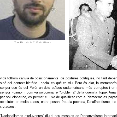
Toni Rico de la CUP de Girona
vida tothom canvia de posicionaments, de postures polítiques, no tant depene
sinó del context històric i social en què es viu. Però és clar, la metamorf
senyor que és del Perú, un dels països sudamericans més corruptes i on maj
senyor Fujimori i com va solucionar el “problema” de la guerrilla Tupak Amaru
per solucionar-ho, es permet el luxe de qualificar com a “democracias paya
absolutes en molts casos, estan posant fre a la pobresa, l'analfabetisme, les
ciutadans.
“Nacionalismos excluyentes” diu el nou messies de l'espanyolisme internaci