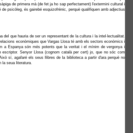
 sàpiga de primera mà (de fet ja ho sap perfectament) l'extermini cultural i
 de psicòleg, és gairebé esquizofrènic, perquè qualifiquen amb adjectius
 del que hauria de ser un representant de la cultura i la intel·lectualitat.
s relacions econòmiques que Vargas Llosa té amb els sectors econòmics i
om a Espanya són més potents que la veritat i el mínim de vergonya i
un escriptor. Senyor Llosa (cognom català per cert) jo, que no sóc com
 Això sí, agafaré els seus llibres de la biblioteca a partir d'ara perquè no
la seua literatura.