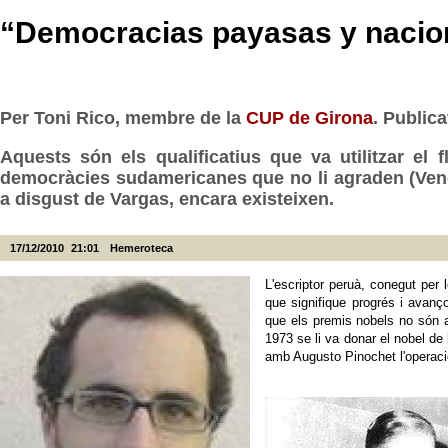
“Democracias payasas y nacio
Per Toni Rico, membre de la
CUP de Girona
. Publica
Aquests són els qualificatius que va utilitzar el 
democràcies sudamericanes que no li agraden (Veneçu
a disgust de Vargas, encara existeixen.
17/12/2010
21:01
Hemeroteca
L'escriptor peruà, conegut per 
que signifique progrés i avanço
que els premis nobels no són a
1973 se li va donar el nobel d
amb Augusto Pinochet l'operació