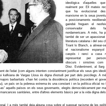
ideològica d'aquelles qu
realment por. Ell mateix re
que ha evolucionat de
marxisme en la seua joventu
a posicionaments neoliberal
gairebé freguen el neofei
conservador dels fal
nordamericans. A més, ha p
també de ser un apassionat 
literatura catalana i del seu c
Tirant lo Blanch, a alinear-
el nacionalisme espanyo
caspós i ranci a casa n
representat per person
obscurs i sinistres com
Díez. Evidentment, al llarg
nt de l'edat (com alguns intenten constantment justificar els seus girs ideol
osi kafkiana de Vargas Llosa és digna d'estudi per part dels psicòlegs. A m
ors barbaritats s'han fet contra la dissidència política (recordem el gove
), un país on la pobresa extrema és una constant i on la política oficial no 
sas” aquells països on els seus governants, elegits democràticament per ma
 mancances sanitàries, entre d'altres elements bàsics per a la vida digna del
onal. I a més també deia alguna cosa sobre el suposat racisme de les políti