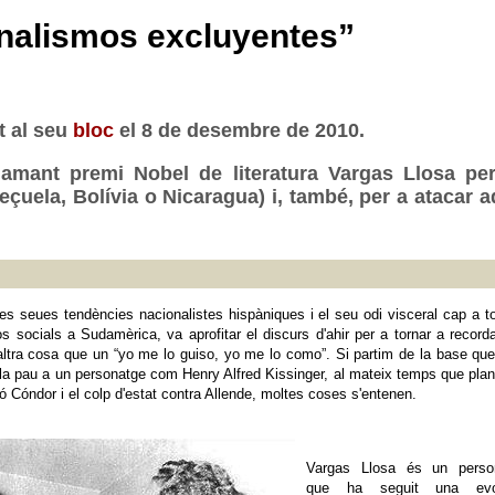
nalismos excluyentes”
t al seu
bloc
el 8 de desembre de 2010.
flamant premi Nobel de literatura Vargas Llosa per
ela, Bolívia o Nicaragua) i, també, per a atacar aq
les seues tendències nacionalistes hispàniques i el seu odi visceral cap a to
s socials a Sudamèrica, va aprofitar el discurs d'ahir per a tornar a record
ltra cosa que un “yo me lo guiso, yo me lo como”. Si partim de la base que
e la pau a un personatge com Henry Alfred Kissinger, al mateix temps que pla
 Cóndor i el colp d'estat contra Allende, moltes coses s'entenen.
Vargas Llosa és un perso
que ha seguit una evo