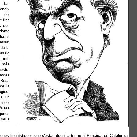
e fan
coneix
s del
t fins
s que
xisme
cons
assat
de la
làssic
se amb
l més
ostra
atges
 Rosa
 de la
ògics)
és, un
rn del
fa res
jories
s seus
ques lingüístiques que s'estan duent a terme al Principat de Catalunya.