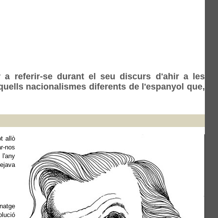
 a referir-se durant el seu discurs d'ahir a les
uells nacionalismes diferents de l'espanyol que,
t allò
ar-nos
 l'any
nejava
natge
lució