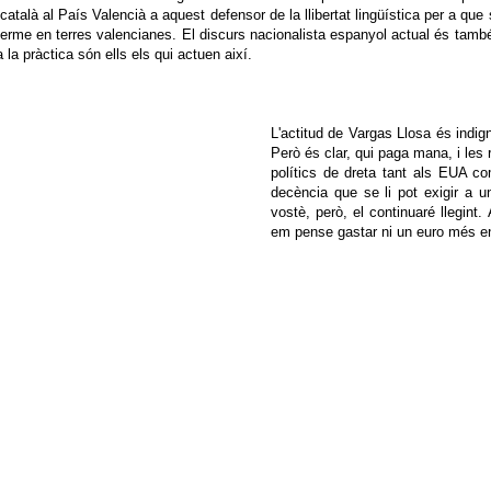
 català al País Valencià a aquest defensor de la llibertat lingüística per a que
erme en terres valencianes. El discurs nacionalista espanyol actual és també
 la pràctica són ells els qui actuen així.
L'actitud de Vargas Llosa és indigna
Però és clar, qui paga mana, i le
polítics de dreta tant als EUA c
decència que se li pot exigir a 
vostè, però, el continuaré llegint.
em pense gastar ni un euro més en 