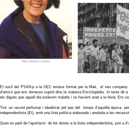
Mait carrasco i pastor
El nucli del PSAN-p a la GEC estava format per la Mait, el seu company a
d’amics que ens donaven suport dins la mateixa Enciclopèdia. Jo tenia dit a l
els digués que aquell dia estàvem malalts i no havíem anat a la feina. Em va 
Tinc un record perfumat i idealitzat pel pas del temps d’aquella època, pe
independentista (EI), amb una línia política elaborada i arrelada a les necessit
Quan es parli de l’aportació de les dones a la lluita independentista, junt a d