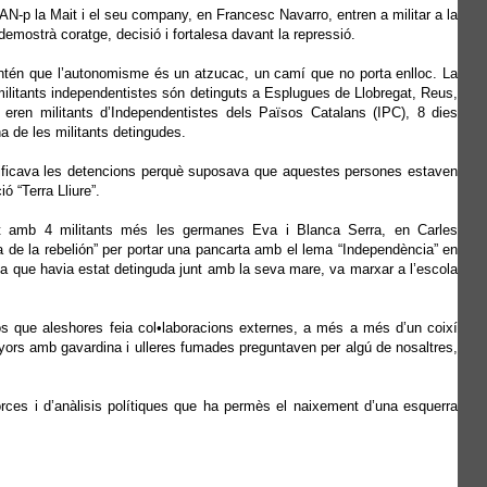
-p la Mait i el seu company, en Francesc Navarro, entren a militar a la
 demostrà coratge, decisió i fortalesa davant la repressió.
ntén que l’autonomisme és un atzucac, un camí que no porta enlloc. La
 militants independentistes són detinguts a Esplugues de Llobregat, Reus,
a, eren militants d’Independentistes dels Països Catalans (IPC), 8 dies
a de les militants detingudes.
tificava les detencions perquè suposava que aquestes persones estaven
ó “Terra Lliure”.
nt amb 4 militants més les germanes Eva i Blanca Serra, en Carles
a de la rebelión” per portar una pancarta amb el lema “Independència” en
a que havia estat detinguda junt amb la seva mare, va marxar a l’escola
s que aleshores feia col•laboracions externes, a més a més d’un coixí
enyors amb gavardina i ulleres fumades preguntaven per algú de nosaltres,
orces i d’anàlisis polítiques que ha permès el naixement d’una esquerra