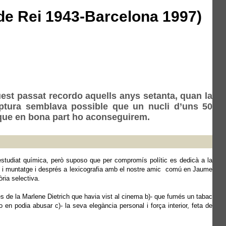
 de Rei 1943-Barcelona 1997)
uest passat recordo aquells anys setanta, quan la
uptura semblava possible que un nucli d’uns 50
c que en bona part ho aconseguirem.
estudiat química, però suposo que per compromís polític es dedicà a la
ió i muntatge i després a lexicografia amb el nostre amic comú en Jaume
ria selectiva.
s de la Marlene Dietrich que havia vist al cinema b)- que fumés un tabac
no en podia abusar c)- la seva elegància personal i força interior, feta de