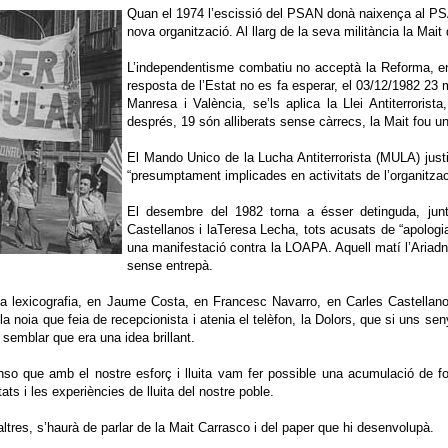
Quan el 1974 l’escissió del PSAN donà naixença al PSAN
nova organització. Al llarg de la seva militància la Mait
L’independentisme combatiu no acceptà la Reforma, e
resposta de l’Estat no es fa esperar, el 03/12/1982 23
Manresa i València, se’ls aplica la Llei Antiterrorist
després, 19 són alliberats sense càrrecs, la Mait fou un
El Mando Unico de la Lucha Antiterrorista (MULA) jus
“presumptament implicades en activitats de l’organitzaci
El desembre del 1982 torna a ésser detinguda, ju
Castellanos i laTeresa Lecha, tots acusats de “apologi
una manifestació contra la LOAPA. Aquell matí l’Ariadn
sense entrepà.
 lexicografia, en Jaume Costa, en Francesc Navarro, en Carles Castellano
a noia que feia de recepcionista i atenia el telèfon, la Dolors, que si uns s
semblar que era una idea brillant.
nso que amb el nostre esforç i lluita vam fer possible una acumulació de f
ats i les experiències de lluita del nostre poble.
’altres, s’haurà de parlar de la Mait Carrasco i del paper que hi desenvolupà.