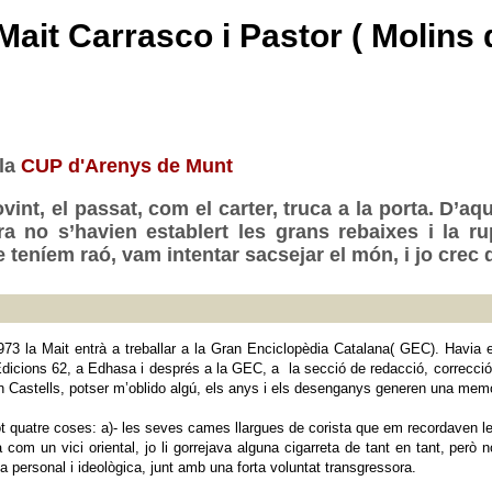
Mait Carrasco i Pastor ( Molins
 la
CUP d'Arenys de Munt
t, el passat, com el carter, truca a la porta. D’aq
a no s’havien establert les grans rebaixes i la r
e teníem raó, vam intentar sacsejar el món, i jo cre
73 la Mait entrà a treballar a la Gran Enciclopèdia Catalana( GEC). Havia 
a Edicions 62, a Edhasa i després a la GEC, a la secció de redacció, correcc
an Castells, potser m’oblido algú, els anys i els desenganys generen una memò
t quatre coses: a)- les seves cames llargues de corista que em recordaven le
a com un vici oriental, jo li gorrejava alguna cigarreta de tant en tant, però 
a personal i ideològica, junt amb una forta voluntat transgressora.