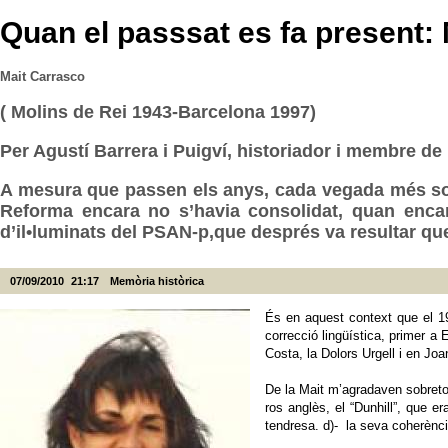
Quan el passsat es fa present: 
Mait Carrasco
( Molins de Rei 1943-Barcelona 1997)
Per
Agustí Barrera i Puigví
, historiador i membre de
A mesura que passen els anys, cada vegada més sovin
Reforma encara no s’havia consolidat, quan encar
d’il•luminats del PSAN-p,que després va resultar qu
07/09/2010
21:17
Memòria històrica
És en aquest context que el 19
correcció lingüística, primer 
Costa, la Dolors Urgell i en Jo
De la Mait m’agradaven sobreto
ros anglès, el “Dunhill”, que er
tendresa. d)- la seva coherènci