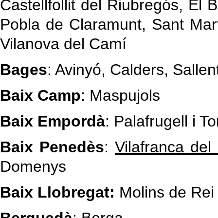
Castellfollit del Riubregós, El 
Pobla de Claramunt, Sant Mart
Vilanova del Camí
Bages
: Avinyó, Calders, Sallen
Baix Camp
: Maspujols
Baix Empordà
: Palafrugell i T
Baix Penedès
:
Vilafranca de
Domenys
Baix Llobregat:
Molins de Rei