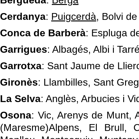
Berguedà
:
Berga
Cerdanya
:
Puigcerdà
, Bolvi d
Conca de Barberà
: Espluga d
Garrigues
: Albagés, Albi i Tarr
Garrotxa
: Sant Jaume de Llier
Gironès
: Llambilles, Sant Grego
La Selva
: Anglès, Arbucies i Vi
Osona
: Vic, Arenys de Munt, 
(Maresme)Alpens, El Brull, 