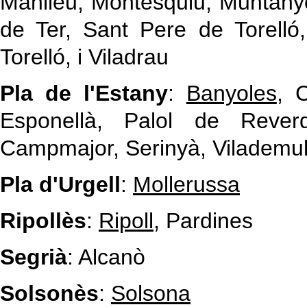
Manlleu, Montesquiu, Muntanyo
de Ter, Sant Pere de Torelló
Torelló, i Viladrau
Pla de l'Estany
:
Banyoles
, 
Esponellà, Palol de Rever
Campmajor, Serinyà, Vilademu
Pla d'Urgell
:
Mollerussa
Ripollès
:
Ripoll
, Pardines
Segrià
: Alcanò
Solsonès
:
Solsona