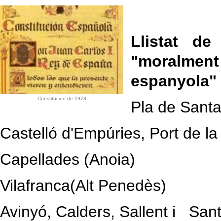
Llistat de
"moralme
espanyola"
Constitucion de 1978
Pla de Santa
Castelló d'Empúries, Port de la
Capellades (Anoia)
Vilafranca(Alt Penedès)
Avinyó, Calders, Sallent i Sa