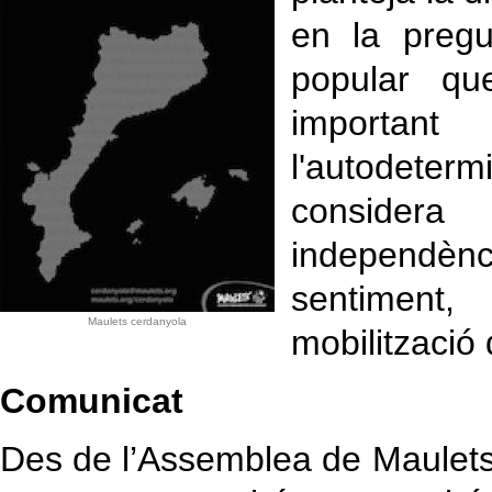
en la pregu
popular qu
importa
l'autodeterm
considera
independèn
sentiment,
Maulets cerdanyola
mobilització 
Comunicat
Des de l’Assemblea de Maulets