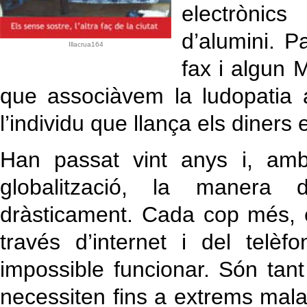
electrònic
d’alumini. P
Illacrua164
fax i algun 
que associàvem la ludopatia
l’individu que llança els dine
Han passat vint anys i, amb
globalització, la manera d
dràsticament. Cada cop més, e
través d’internet i del telè
impossible funcionar. Són tan
necessiten fins a extrems malal