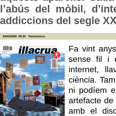
l’abús del mòbil, d’int
addiccions del segle XX
24/03/2009
09:54
Hemeroteca
Fa vint anys
sense fil i
internet, l
ciència. Tam
ni podíem 
artefacte d
amb el dis