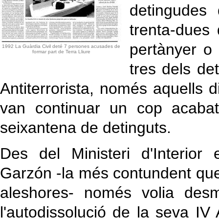
detingudes 
trenta-dues
pertànyer o 
1992 La Guàrdia Civil deté 7 persones acusades de
formar part de Terra Lliure
tres dels det
Antiterrorista, només aquells d
van continuar un cop acabat
seixantena de detinguts.
Des del Ministeri d'Interio
Garzón -la més contundent que 
aleshores- només volia desm
l'autodissolució de la seva I